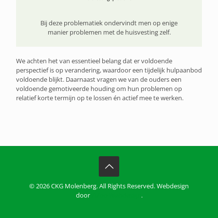
Bij deze problematiek ondervindt men op enige
manier problemen met de huisvesting zelf.
We achten het van essentieel belang dat er voldoende
perspectief is op verandering, waardoor een tijdelijk hulpaanbod
voldoende blijkt. Daarnaast vragen we van de ouders een
voldoende gemotiveerde houding om hun problemen op
relatief korte termijn op te lossen én actief mee te werken.
© 2026 CKG Molenberg. All Rights Reserved. Webdesign
door
ZiZoo Webdesign
.