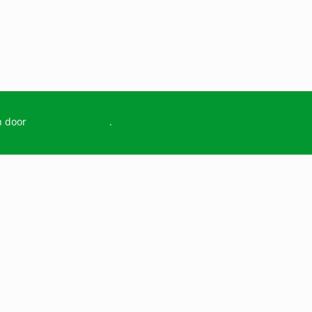
n door
ZiZoo Webdesign
.