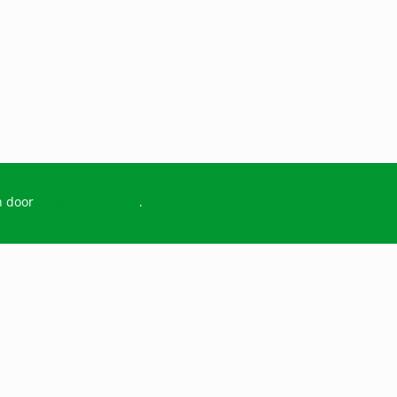
n door
ZiZoo Webdesign
.